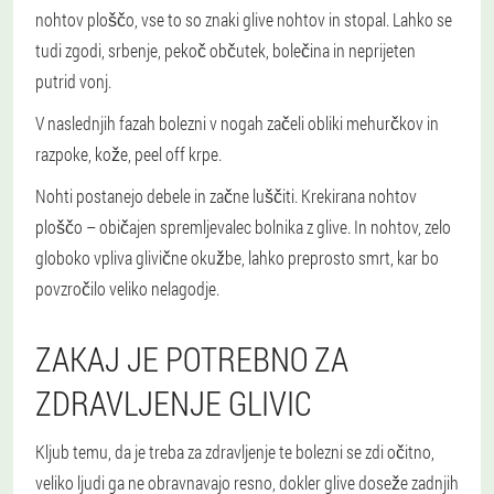
nohtov ploščo, vse to so znaki glive nohtov in stopal. Lahko se
tudi zgodi, srbenje, pekoč občutek, bolečina in neprijeten
putrid vonj.
V naslednjih fazah bolezni v nogah začeli obliki mehurčkov in
razpoke, kože, peel off krpe.
Nohti postanejo debele in začne luščiti. Krekirana nohtov
ploščo – običajen spremljevalec bolnika z glive. In nohtov, zelo
globoko vpliva glivične okužbe, lahko preprosto smrt, kar bo
povzročilo veliko nelagodje.
ZAKAJ JE POTREBNO ZA
ZDRAVLJENJE GLIVIC
Kljub temu, da je treba za zdravljenje te bolezni se zdi očitno,
veliko ljudi ga ne obravnavajo resno, dokler glive doseže zadnjih