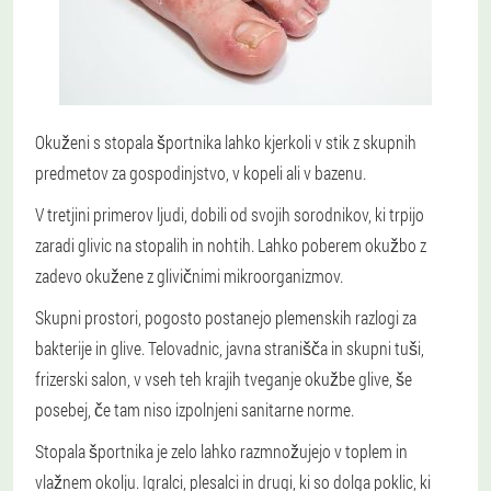
Okuženi s stopala športnika lahko kjerkoli v stik z skupnih
predmetov za gospodinjstvo, v kopeli ali v bazenu.
V tretjini primerov ljudi, dobili od svojih sorodnikov, ki trpijo
zaradi glivic na stopalih in nohtih. Lahko poberem okužbo z
zadevo okužene z glivičnimi mikroorganizmov.
Skupni prostori, pogosto postanejo plemenskih razlogi za
bakterije in glive. Telovadnic, javna stranišča in skupni tuši,
frizerski salon, v vseh teh krajih tveganje okužbe glive, še
posebej, če tam niso izpolnjeni sanitarne norme.
Stopala športnika je zelo lahko razmnožujejo v toplem in
vlažnem okolju. Igralci, plesalci in drugi, ki so dolga poklic, ki