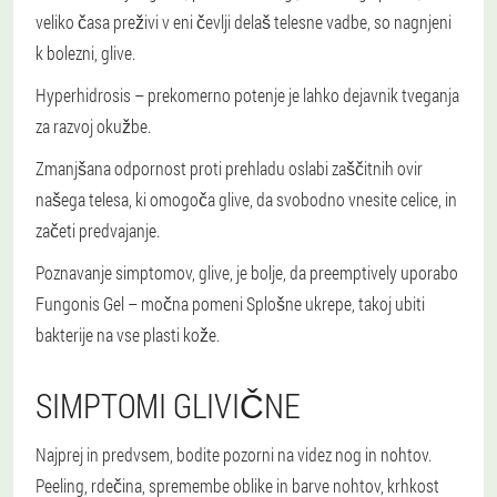
veliko časa preživi v eni čevlji delaš telesne vadbe, so nagnjeni
k bolezni, glive.
Hyperhidrosis – prekomerno potenje je lahko dejavnik tveganja
za razvoj okužbe.
Zmanjšana odpornost proti prehladu oslabi zaščitnih ovir
našega telesa, ki omogoča glive, da svobodno vnesite celice, in
začeti predvajanje.
Poznavanje simptomov, glive, je bolje, da preemptively uporabo
Fungonis Gel – močna pomeni Splošne ukrepe, takoj ubiti
bakterije na vse plasti kože.
SIMPTOMI GLIVIČNE
Najprej in predvsem, bodite pozorni na videz nog in nohtov.
Peeling, rdečina, spremembe oblike in barve nohtov, krhkost