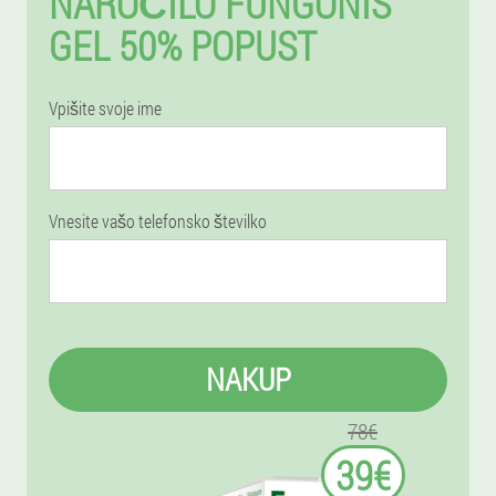
NAROČILO FUNGONIS
GEL 50% POPUST
Vpišite svoje ime
Vnesite vašo telefonsko številko
NAKUP
78€
39€