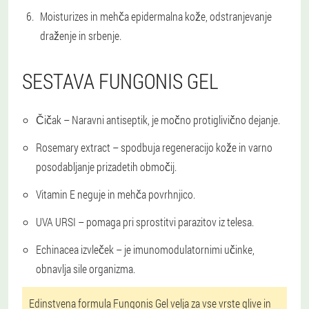
Moisturizes in mehča epidermalna kože, odstranjevanje
draženje in srbenje.
SESTAVA FUNGONIS GEL
Čičak
– Naravni antiseptik, je močno protiglivično dejanje.
Rosemary extract
– spodbuja regeneracijo kože in varno
posodabljanje prizadetih območij.
Vitamin E
neguje in mehča povrhnjico.
UVA URSI
– pomaga pri sprostitvi parazitov iz telesa.
Echinacea izvleček
– je imunomodulatornimi učinke,
obnavlja sile organizma.
Edinstvena formula Fungonis Gel velja za vse vrste glive in