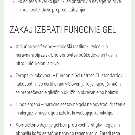
Poleg tega je veliko ljudi, ki so občutljiv o neverjetno glive,
in poskusite, da se prepreči stik z njimi.
ZAKAJ IZBRATI FUNGONIS GEL
Izključno vse fizične
– ekološki rastlinski izvlečki in
naravnimi olji za skrbno obnovitev poškodovanih tkiv in
hitro uniči kolonija glive.
Evropske kakovosti
– Fungonis Gel ustreza EU standardov
kakovosti in so certificirani v Sloveniji. To je najboljši način
za preprečevanje glivičnih okužb in okrevanje po bolezni.
Hipoalergena
– naravne sestavine gela ne povzroči draženje
in alergije, v nasprotju z izdelki, ki vsebujejo kemikalije.
Kompleksno dejanje
gel bori proti vseh vrst gliv, neguje in
obnavlja kožo se začne naravno regeneracijo. Zaradi tega,