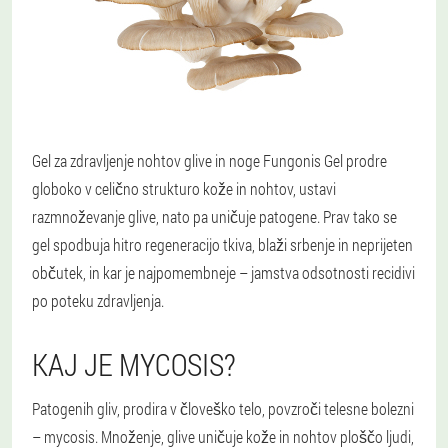
Gel za zdravljenje nohtov glive in noge Fungonis Gel prodre
globoko v celično strukturo kože in nohtov, ustavi
razmnoževanje glive, nato pa uničuje patogene. Prav tako se
gel spodbuja hitro regeneracijo tkiva, blaži srbenje in neprijeten
občutek, in kar je najpomembneje – jamstva odsotnosti recidivi
po poteku zdravljenja.
KAJ JE MYCOSIS?
Patogenih gliv, prodira v človeško telo, povzroči telesne bolezni
– mycosis. Množenje, glive uničuje kože in nohtov ploščo ljudi,