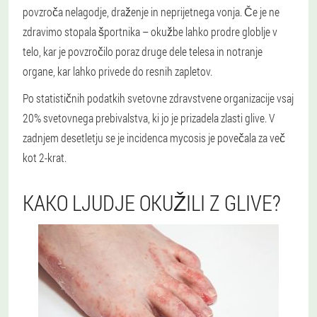
povzroča nelagodje, draženje in neprijetnega vonja. Če je ne
zdravimo stopala športnika – okužbe lahko prodre globlje v
telo, kar je povzročilo poraz druge dele telesa in notranje
organe, kar lahko privede do resnih zapletov.
Po statističnih podatkih svetovne zdravstvene organizacije vsaj
20% svetovnega prebivalstva, ki jo je prizadela zlasti glive. V
zadnjem desetletju se je incidenca mycosis je povečala za več
kot 2-krat.
KAKO LJUDJE OKUŽILI Z GLIVE?