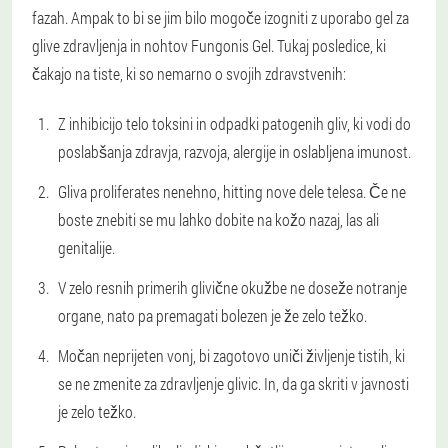
fazah. Ampak to bi se jim bilo mogoče izogniti z uporabo gel za
glive zdravljenja in nohtov Fungonis Gel. Tukaj posledice, ki
čakajo na tiste, ki so nemarno o svojih zdravstvenih:
Z inhibicijo telo toksini in odpadki patogenih gliv, ki vodi do
poslabšanja zdravja, razvoja, alergije in oslabljena imunost.
Gliva proliferates nenehno, hitting nove dele telesa. Če ne
boste znebiti se mu lahko dobite na kožo nazaj, las ali
genitalije.
V zelo resnih primerih glivične okužbe ne doseže notranje
organe, nato pa premagati bolezen je že zelo težko.
Močan neprijeten vonj, bi zagotovo uniči življenje tistih, ki
se ne zmenite za zdravljenje glivic. In, da ga skriti v javnosti
je zelo težko.